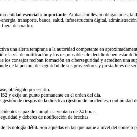
como entidad
esencial
o
importante
. Ambas conllevan obligaciones; la di
 —energía, transporte, banca, salud, infraestructura digital, administr
fuera de cuadro.
activa una alerta temprana a la autoridad competente en aproximadamen
ón: la vía de notificación y los responsables de decidir deben estar de
e los consejos reciban formación en ciberseguridad y acrediten una su
nde de la postura de seguridad de sus proveedores y prestadores de serv
ase; obténgalo por escrito.
IS2 y exija un punto permanente en el orden del día.
gestión de riesgos de la directiva (gestión de incidentes, continuidad 
identes capaz de cumplir la ventana de 24 horas.
seguridad y deberes de notificación de brechas.
de tecnología débil. Son aquellas en las que nadie a nivel del consejo 