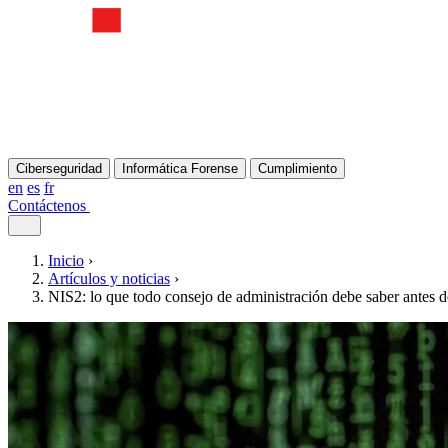
Ciberseguridad
Informática Forense
Cumplimiento
en
es
fr
Contáctenos
Inicio
›
Artículos y noticias
›
NIS2: lo que todo consejo de administración debe saber antes d