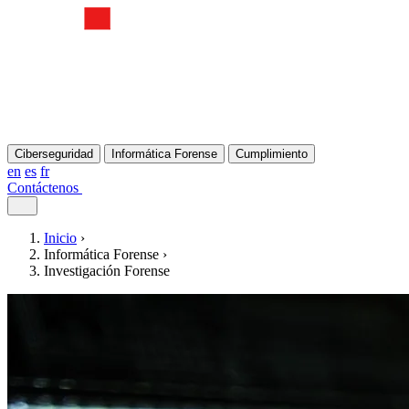
Ciberseguridad
Informática Forense
Cumplimiento
en
es
fr
Contáctenos
Inicio
›
Informática Forense
›
Investigación Forense