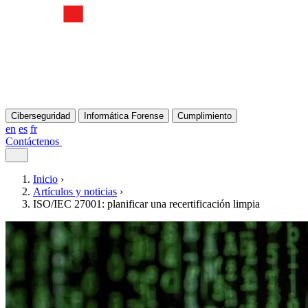
Ciberseguridad
Informática Forense
Cumplimiento
en
es
fr
Contáctenos
Inicio
›
Artículos y noticias
›
ISO/IEC 27001: planificar una recertificación limpia