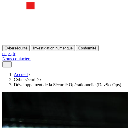
Cybersécurité
Investigation numérique
Conformité
en
es
fr
Nous contacter
Accueil
›
Cybersécurité
›
Développement de la Sécurité Opérationnelle (DevSecOps)